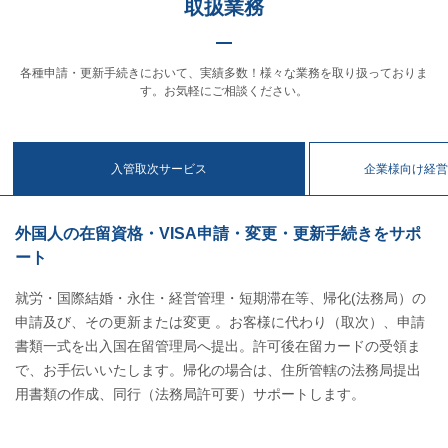
取扱業務
各種申請・更新手続きにおいて、実績多数！様々な業務を取り扱っておりま
す。お気軽にご相談ください。
入管取次サービス
企業様向け経
外国人の在留資格・VISA申請・変更・更新手続きをサポ
ート
就労・国際結婚・永住・経営管理・短期滞在等、帰化(法務局）の
申請及び、その更新または変更 。お客様に代わり（取次）、申請
書類一式を出入国在留管理局へ提出。許可後在留カードの受領ま
で、お手伝いいたします。帰化の場合は、住所管轄の法務局提出
用書類の作成、同行（法務局許可要）サポートします。