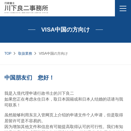
VISA中国の方向け
TOP
取扱業務
VISA中国の方向け
中国朋友们 您好！
我是入境代理申请行政书士的川下良二
如果您正在考虑永住日本，取日本国籍或和日本人结婚的话请与我
司联系！
虽然能够利用东京入管网页上介绍的申请文件个人申请，但是取得
居留许可是不容易的。
因为增加其他文件和信息有可能提高取得认可的可行性。我们有知