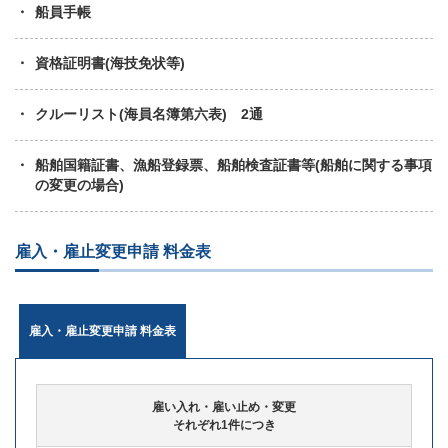
船員手帳
資格証明書(海技免状等)
クルーリスト(海員名簿第六表) 2通
船舶国籍証書、漁船登録票、船舶検査証書等(船舶に関する事項
の変更の場合)
雇入・雇止変更申請 料金表
雇入・雇止変更申請 料金表
雇い入れ・雇い止め・変更
それぞれ1件につき