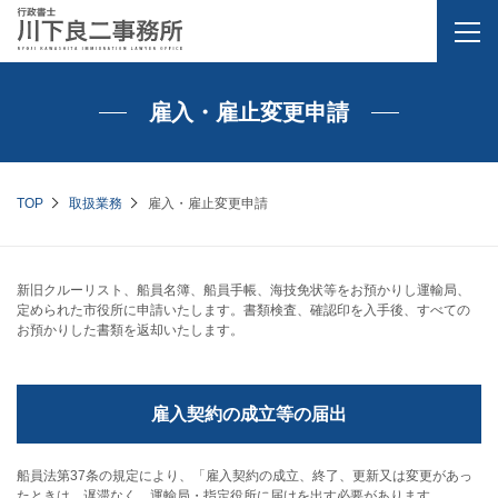
雇入・雇止変更申請
TOP
取扱業務
雇入・雇止変更申請
新旧クルーリスト、船員名簿、船員手帳、海技免状等をお預かりし運輸局、
定められた市役所に申請いたします。書類検査、確認印を入手後、すべての
お預かりした書類を返却いたします。
雇入契約の成立等の届出
船員法第37条の規定により、「雇入契約の成立、終了、更新又は変更があっ
たときは、遅滞なく、運輸局・指定役所に届けを出す必要があります。