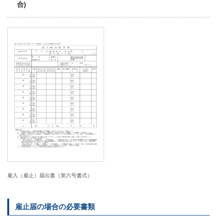
合)
雇入（雇止）届出書（第六号書式）
雇止届の場合の必要書類