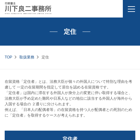
定住
TOP
取扱業務
定住
在留資格「定住者」とは、法務大臣が個々の外国人について特別な理由を考
慮して 一定の在留期間を指定して居住を認める在留資格です。
「定住者」は国内に滞在する外国人が身分上の変更に伴い取得する場合と、
法務大臣が予め定めた難民や日系人などの地位に該当する外国人が海外から
入国する場合の ２通りに分けられます。
例えば、「日本人の配偶者等」の在留資格を持つ人が配偶者との死別のため
に「定住者」を取得するケースが考えられます。
定住者